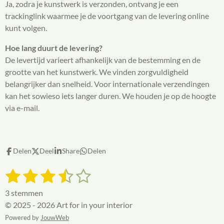
Ja, zodra je kunstwerk is verzonden, ontvang je een
trackinglink waarmee je de voortgang van de levering online
kunt volgen.
Hoe lang duurt de levering?
De levertijd varieert afhankelijk van de bestemming en de
grootte van het kunstwerk. We vinden zorgvuldigheid
belangrijker dan snelheid. Voor internationale verzendingen
kan het sowieso iets langer duren. We houden je op de hoogte
via e-mail.
Delen
Deel
Share
Delen
1
2
3
4
5
S
R
t
a
s
s
s
s
s
e
3 stemmen
t
m
t
t
t
t
t
© 2025 - 2026 Art for in your interior
i
m
e
Powered by
e
e
JouwWeb
e
e
e
n