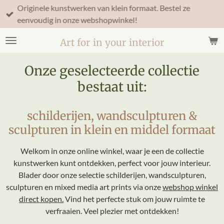
Originele kunstwerken van klein formaat. Bestel ze
Ga
eenvoudig in onze webshopwinkel!
direct
naar
Art for in your interior
de
hoofdinhoud
Onze geselecteerde collectie
bestaat uit:
schilderijen, wandsculpturen &
sculpturen in klein en middel formaat
Welkom in onze online winkel, waar je een de collectie
kunstwerken kunt ontdekken, perfect voor jouw interieur.
Blader door onze selectie schilderijen, wandsculpturen,
sculpturen en mixed media art prints via onze
webshop winkel
direct kopen.
Vind het perfecte stuk om jouw ruimte te
verfraaien. Veel plezier met ontdekken!