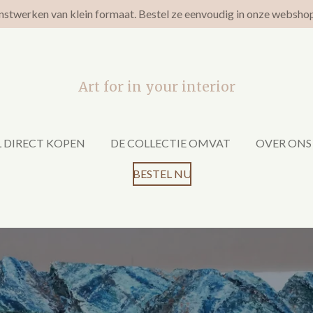
nstwerken van klein formaat. Bestel ze eenvoudig in onze websho
Art for in your interior
 DIRECT KOPEN
DE COLLECTIE OMVAT
OVER ONS
BESTEL NU