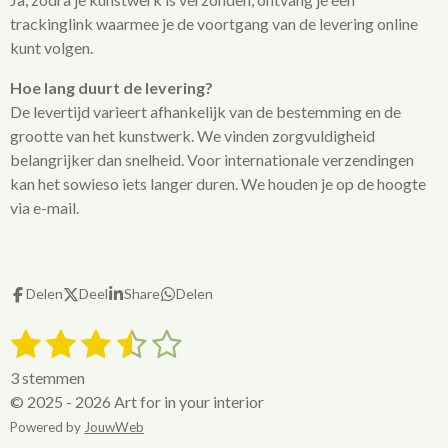
trackinglink waarmee je de voortgang van de levering online
kunt volgen.
Hoe lang duurt de levering?
De levertijd varieert afhankelijk van de bestemming en de
grootte van het kunstwerk. We vinden zorgvuldigheid
belangrijker dan snelheid. Voor internationale verzendingen
kan het sowieso iets langer duren. We houden je op de hoogte
via e-mail.
Delen
Deel
Share
Delen
1
2
3
4
5
S
R
t
a
s
s
s
s
s
e
3 stemmen
t
m
t
t
t
t
t
© 2025 - 2026 Art for in your interior
i
m
e
Powered by
e
e
JouwWeb
e
e
e
n